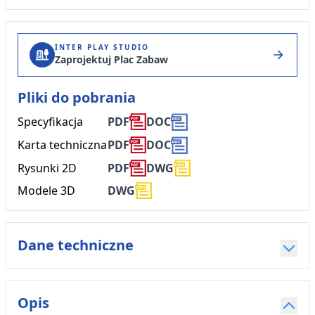
INTER PLAY STUDIO
Zaprojektuj Plac Zabaw
Pliki do pobrania
DOC
Specyfikacja
PDF
DOC
Karta techniczna
PDF
Rysunki 2D
PDF
DWG
Modele 3D
DWG
Dane techniczne
Opis