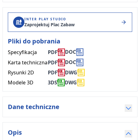
INTER PLAY STUDIO
Zaprojektuj Plac Zabaw
Pliki do pobrania
DOC
Specyfikacja
PDF
DOC
Karta techniczna
PDF
Rysunki 2D
PDF
DWG
Modele 3D
3DS
DWG
Dane techniczne
Opis