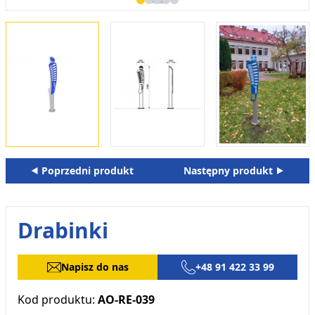
⯇ Poprzedni produkt
Następny produkt ⯈
Drabinki
Napisz do nas
+48 91 422 33 99
Kod produktu:
AO-RE-039