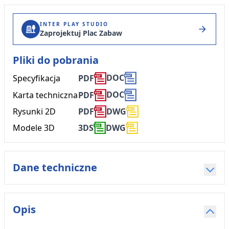
INTER PLAY STUDIO
Zaprojektuj Plac Zabaw
Pliki do pobrania
DOC
Specyfikacja
PDF
DOC
Karta techniczna
PDF
Rysunki 2D
PDF
DWG
Modele 3D
3DS
DWG
Dane techniczne
Opis