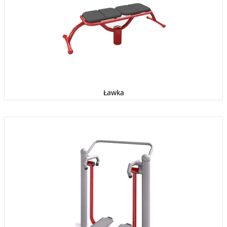
Ławka